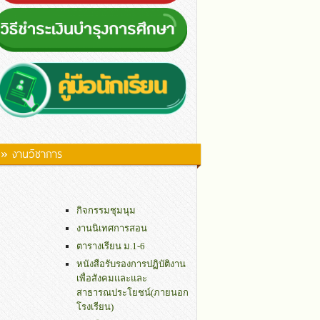
» งานวิชาการ
กิจกรรมชุมนุม
งานนิเทศการสอน
ตารางเรียน ม.1-6
หนังสือรับรองการปฏิบัติงาน
เพื่อสังคมและและ
สาธารณประโยชน์(ภายนอก
โรงเรียน)