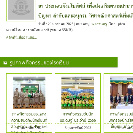
ยา ประกอบผังมโนทัศน์ เพื่อส่งเสริมความสามา
ปัญหา ลำดับและอนุกรม วิชาคณิตศาสตร์เพิ่มเติม
วันที่ : 29 มกราคม 2025 | หมวดหมู่ :
ผลงานครู
| โดย : phen
ดาวน์โหลด : บทคัดย่อ.pdf (ขนาด 65KB)
คลิกที่นี่เพื่ออ่านต่อ...
รูปภาพกิจกรรมของโรงเรียน
ภาพกิจกรรมขอแสดง
ภาพกิจกรรมวันนัก
ภาพกิจกรรมประ
ความยินดีกับนักเรียนที่
ประดิษฐ์ ประจำปี 2566
ปกครองนักเรีย
สอบผลคะแนน Pre-test
ชั้นมัธยมศึกษา
14 กุมภาพันธ์ 2023
6 กุมภาพันธ์ 2023
30 มกราคม 
DSN ประจำปีการศึกษา