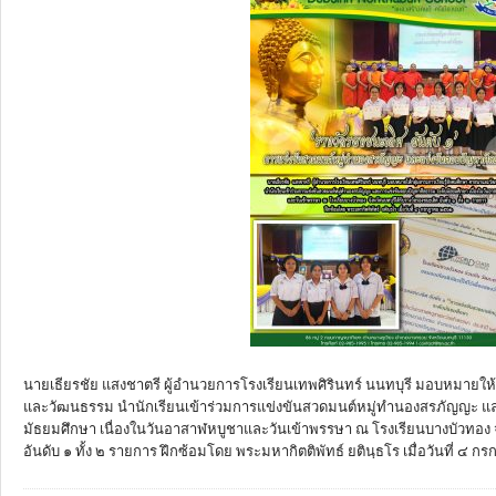
นายเธียรชัย แสงชาตรี ผู้อำนวยการโรงเรียนเทพศิรินทร์ นนทบุรี มอบหมายให้
และวัฒนธรรม นำนักเรียนเข้าร่วมการแข่งขันสวดมนต์หมู่ทำนองสรภัญญะ แ
มัธยมศึกษา เนื่องในวันอาสาฬหบูชาและวันเข้าพรรษา ณ โรงเรียนบางบัวทอง จ
อันดับ ๑ ทั้ง ๒ รายการ ฝึกซ้อมโดย พระมหากิตติพัทธ์ ยตินฺธโร เมื่อวันที่ ๔