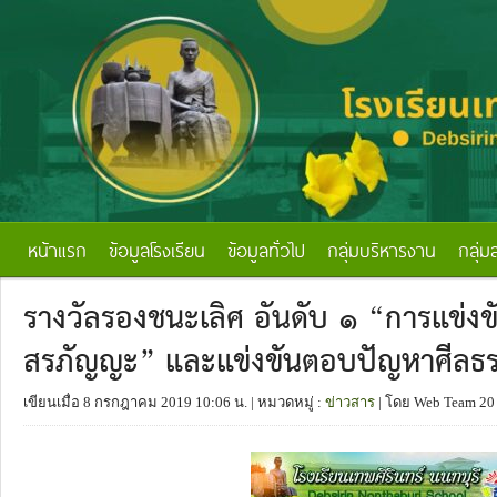
หน้าแรก
ข้อมูลโรงเรียน
ข้อมูลทั่วไป
กลุ่มบริหารงาน
กลุ่ม
รางวัลรองชนะเลิศ อันดับ ๑ “การแข่ง
สรภัญญะ” และแข่งขันตอบปัญหาศีลธ
เขียนเมื่อ 8 กรกฎาคม 2019 10:06 น.
| หมวดหมู่ :
ข่าวสาร
| โดย Web Team 20