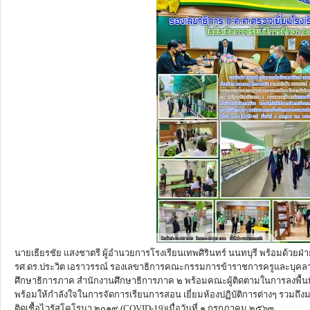
นายเธียรชัย แสงชาตรี ผู้อำนวยการโรงเรียนเทพศิรินทร์ นนทบุรี พร้อมด้วยฝ
รศ.ดร.ประวิต เอราวรรณ์ รองเลขาธิการคณะกรรมการข้าราชการครูและบุคล
ศึกษาธิการภาค สำนักงานศึกษาธิการภาค ๒ พร้อมคณะผู้ติดตามในการลงพื้นที
พร้อมให้กำลังใจในการจัดการเรียนการสอน เยี่ยมห้องปฏิบัติการต่างๆ รวมถ
ติดเชื้อไวรัสโคโรนา ๒๐๑๙ (COVID-19)เมื่อวันที่ ๑ กรกฎาคม ๒๕๖๓