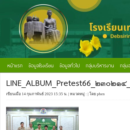
หน้าแรก
ข้อมูลโรงเรียน
ข้อมูลทั่วไป
กลุ่มบริหารงาน
กลุ่ม
LINE_ALBUM_Pretest66_๒๓๐๒๑๔
เขียนเมื่อ 14 กุมภาพันธ์ 2023 15:35 น.
| หมวดหมู่ :
| โดย phen