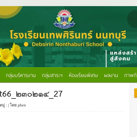
กลุ่มบริหารงาน
กลุ่มสาระฯ
ห้องเรียนพิเศษ
ผลงาน
ภาพก
st66_๒๓๐๒๑๔_27
มู่ :
| โดย phen