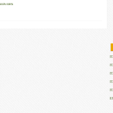
มาณและแผน
IT
IT
IT
IT
IT
E