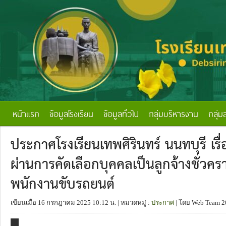
หน้าแรก
ข้อมูลโรงเรียน
ข้อมูลทั่วไป
กลุ่มบริหารงาน
กลุ่ม
ประกาศโรงเรียนเทพศิรินทร์ นนทบุรี เร
ผ่านการคัดเลือกบุคคลเป็นลูกจ้างชั่วค
พนักงานขับรถยนต์
เขียนเมื่อ 16 กรกฎาคม 2025 10:12 น.
| หมวดหมู่ :
ประกาศ
| โดย Web Team 2