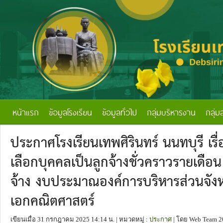
หน้าแรก
ข้อมูลโรงเรียน
ข้อมูลทั่วไป
กลุ่มบริหารงาน
กลุ่ม
ประกาศโรงเรียนเทพศิรินทร์ นนทบุรี เรื
เลือกบุคคลเป็นลูกจ้างชั่วคราวรายเดือน
จ้าง งบประมาณองค์การบริหารส่วนจังห
เอกคณิตศาสตร์
เขียนเมื่อ 31 กรกฎาคม 2025 14:14 น.
| หมวดหมู่ :
ประกาศ
| โดย Web Team 2