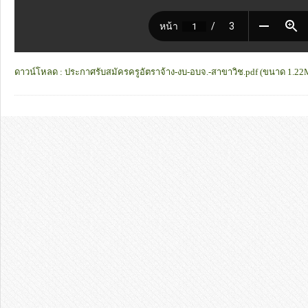
ดาวน์โหลด : ประกาศรับสมัครครูอัตราจ้าง-งบ-อบจ.-สาขาวิช.pdf (ขนาด 1.2