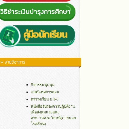
» งานวิชาการ
กิจกรรมชุมนุม
งานนิเทศการสอน
ตารางเรียน ม.1-6
หนังสือรับรองการปฏิบัติงาน
เพื่อสังคมและและ
สาธารณประโยชน์(ภายนอก
โรงเรียน)