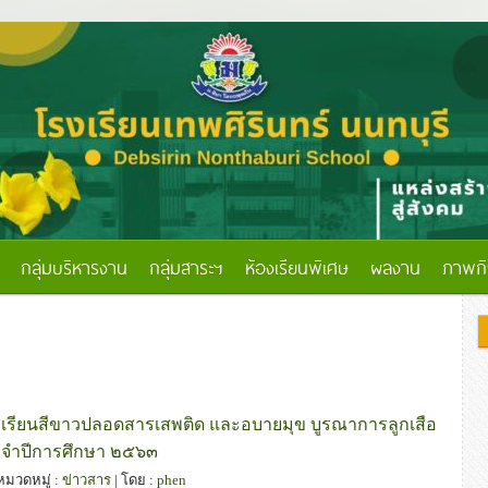
กลุ่มบริหารงาน
กลุ่มสาระฯ
ห้องเรียนพิเศษ
ผลงาน
ภาพก
เรียนสีขาวปลอดสารเสพติด และอบายมุข บูรณาการลูกเสือ
ะจำปีการศึกษา ๒๕๖๓
 หมวดหมู่ :
ข่าวสาร
| โดย :
phen